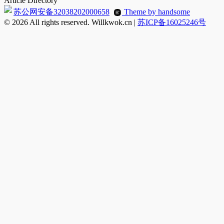
Article Directory
苏公网安备32038202000658
Theme by handsome
© 2026 All rights reserved. Willkwok.cn |
苏ICP备16025246号