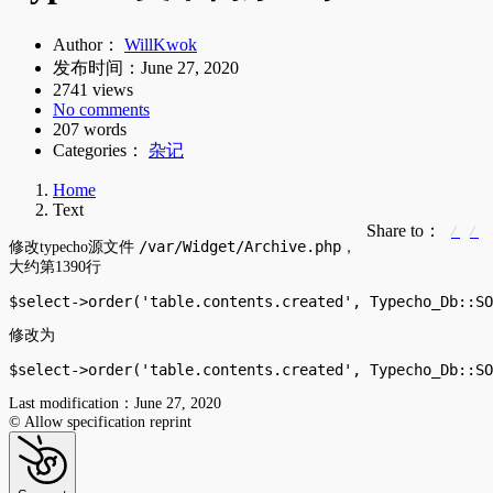
Author：
WillKwok
发布时间：
June 27, 2020
2741 views
No comments
207 words
Categories：
杂记
Home
Text
Share to：
/var/Widget/Archive.php
修改typecho源文件
，
大约第1390行
$select->order('table.contents.created', Typecho_Db::SO
修改为
$select->order('table.contents.created', Typecho_Db::SO
Last modification：June 27, 2020
© Allow specification reprint