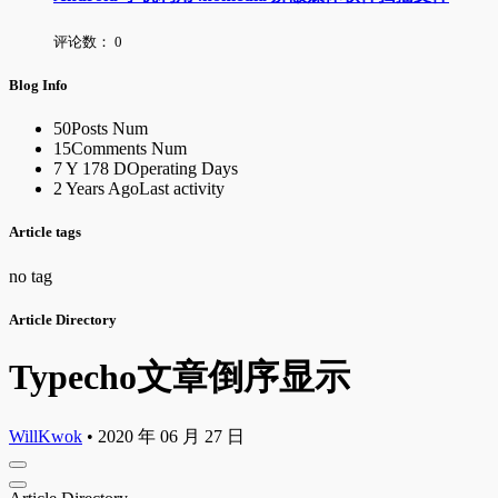
评论数：
0
Blog Info
50
Posts Num
15
Comments Num
7 Y 178 D
Operating Days
2 Years Ago
Last activity
Article tags
no tag
Article Directory
Typecho文章倒序显示
WillKwok
•
2020 年 06 月 27 日