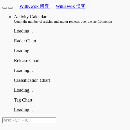
WillKwok 博客
WillKwok 博客
Activity Calendar
Count the number of articles and author reviews over the last 10 months
Loading...
Radar Chart
Loading...
Release Chart
Loading...
Classification Chart
Loading...
Tag Chart
Loading...