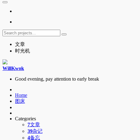
文章
时光机
WillKwok
Good evening, pay attention to early break
Home
图床
Categories
7
文章
39
杂记
4
备忘