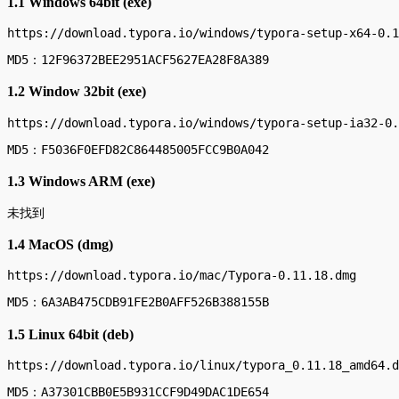
1.1 Windows 64bit (exe)
https://download.typora.io/windows/typora-setup-x64-0.1
MD5：12F96372BEE2951ACF5627EA28F8A389
1.2 Window 32bit (exe)
https://download.typora.io/windows/typora-setup-ia32-0.
MD5：F5036F0EFD82C864485005FCC9B0A042
1.3 Windows ARM (exe)
未找到
1.4 MacOS (dmg)
https://download.typora.io/mac/Typora-0.11.18.dmg
MD5：6A3AB475CDB91FE2B0AFF526B388155B
1.5 Linux 64bit (deb)
https://download.typora.io/linux/typora_0.11.18_amd64.d
MD5：A37301CBB0E5B931CCF9D49DAC1DE654