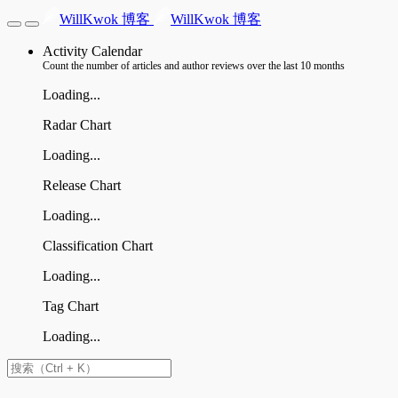
WillKwok 博客
WillKwok 博客
Activity Calendar
Count the number of articles and author reviews over the last 10 months
Loading...
Radar Chart
Loading...
Release Chart
Loading...
Classification Chart
Loading...
Tag Chart
Loading...