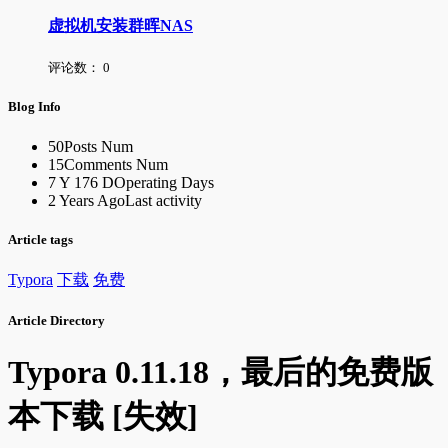
虚拟机安装群晖NAS
评论数：
0
Blog Info
50
Posts Num
15
Comments Num
7 Y 176 D
Operating Days
2 Years Ago
Last activity
Article tags
Typora
下载
免费
Article Directory
Typora 0.11.18，最后的免费版
本下载 [失效]