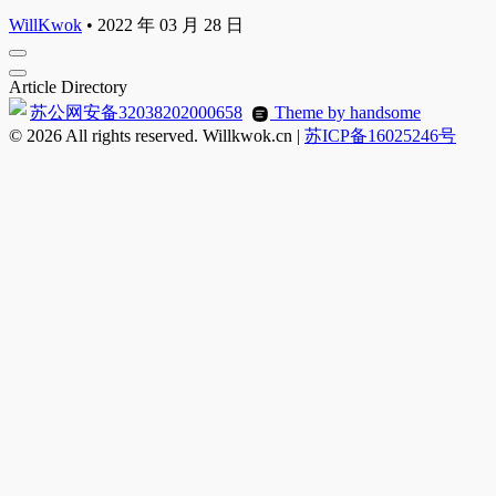
WillKwok
•
2022 年 03 月 28 日
Article Directory
苏公网安备32038202000658
Theme by handsome
© 2026 All rights reserved. Willkwok.cn |
苏ICP备16025246号