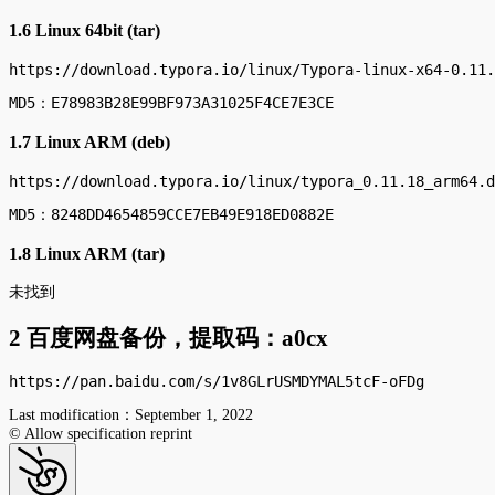
1.6 Linux 64bit (tar)
https://download.typora.io/linux/Typora-linux-x64-0.11.
MD5：E78983B28E99BF973A31025F4CE7E3CE
1.7 Linux ARM (deb)
https://download.typora.io/linux/typora_0.11.18_arm64.d
MD5：8248DD4654859CCE7EB49E918ED0882E
1.8 Linux ARM (tar)
未找到
2 百度网盘备份，提取码：a0cx
https://pan.baidu.com/s/1v8GLrUSMDYMAL5tcF-oFDg 
Last modification：September 1, 2022
© Allow specification reprint