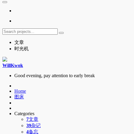
文章
时光机
WillKwok
Good evening, pay attention to early break
Home
图床
Categories
7
文章
39
杂记
4
备忘