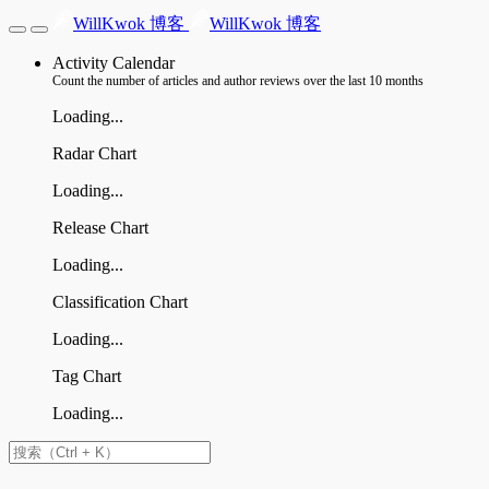
WillKwok 博客
WillKwok 博客
Activity Calendar
Count the number of articles and author reviews over the last 10 months
Loading...
Radar Chart
Loading...
Release Chart
Loading...
Classification Chart
Loading...
Tag Chart
Loading...