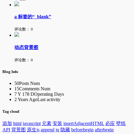
a 标签的“_blank”
评论数：
0
动态背景图
评论数：
0
Blog Info
50
Posts Num
15
Comments Num
7 Y 178 D
Operating Days
2 Years Ago
Last activity
Tag cloud
追加
html
javascript
元素
安装
insertAdjacentHTML
必应
壁纸
API
背景图
原生js
append
jq
隐藏
beforebegin
afterbegin